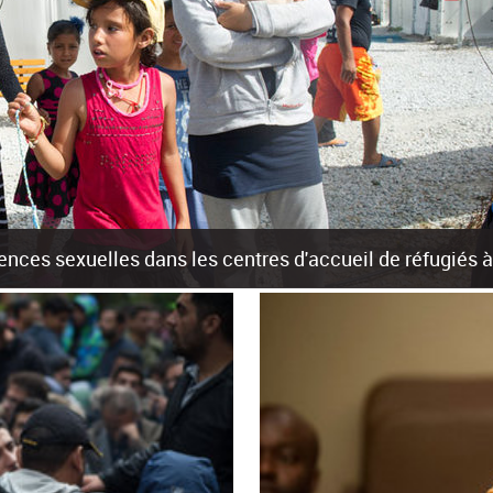
olences sexuelles dans les centres d'accueil de réfugiés
rants sur les îles grecques est source de violences et de harcèlement se