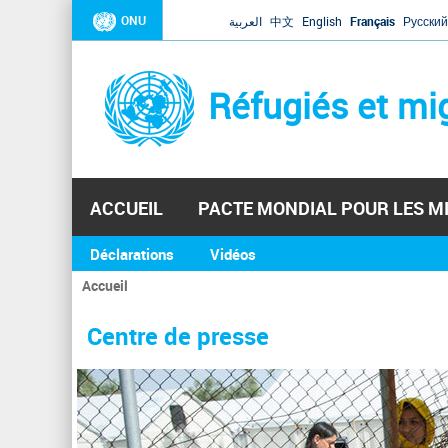
ONU
العربية
中文
English
Français
Русский
Réfugiés et mi
ACCUEIL
PACTE MONDIAL POUR LES M
Déclarations
Vidéos
Accueil
Vous
êtes
Centre de presse
ici