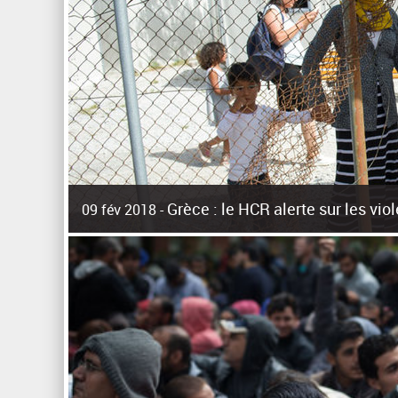
Grèce : le HCR alerte sur les vi
09 fév 2018 -
La surpopulation des centres d'accueil de réfugiés et mig
Unies pour