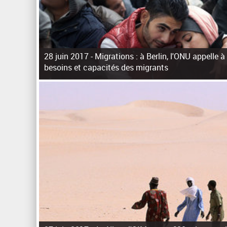
28 juin 2017 -
Migrations : à Berlin, l'ONU appelle à
besoins et capacités des migrants
P
a
g
e
s