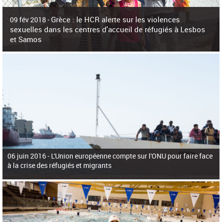
c
h
Grèce : le HCR alerte sur les violences
e
09 fév 2018 -
r
sexuelles dans les centres d'accueil de réfugiés à Lesbos
c
et Samos
h
e
La surpopulation des centres d'accueil de réfugiés et migrants sur les îles
grecques est source de violences et de harcèlement sexuel a alerté vendredi le
Haut-Commissariat des Nations Unies pour
06 juin 2016 -
L'Union européenne compte sur l'ONU pour faire face
à la crise des réfugiés et migrants