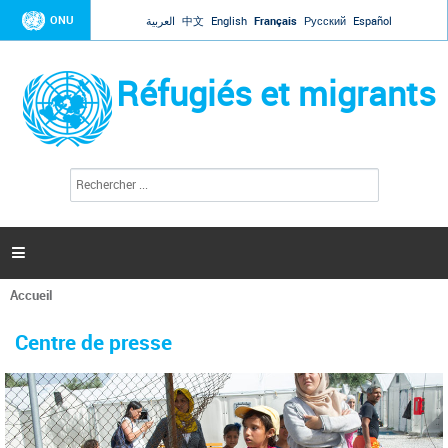
Jump to navigation
ONU
العربية
中文
English
Français
Русский
Español
Réfugiés et migrants
R
F
e
o
c
r
h
e
m
r

u
c
l
h
Accueil
a
e
Vous
r
i
êtes
r
Centre de presse
ici
e
d
e
r
e