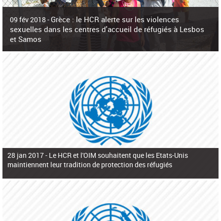
c
h
Grèce : le HCR alerte sur les violences
e
09 fév 2018 -
r
sexuelles dans les centres d'accueil de réfugiés à Lesbos
c
et Samos
h
e
La surpopulation des centres d'accueil de réfugiés et migrants sur les îles
grecques est source de violences et de harcèlement sexuel a alerté vendredi le
Haut-Commissariat des Nations Unies pour
28 jan 2017 -
Le HCR et l'OIM souhaitent que les Etats-Unis
maintiennent leur tradition de protection des réfugiés