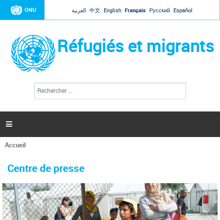
Jump to navigation
ONU
العربية
中文
English
Français
Русский
Español
Réfugiés et migrants
R
F
e
o
c
r
h
e
m
r

u
c
l
h
Accueil
a
e
Vous
r
i
êtes
r
Centre de presse
ici
e
d
e
r
e