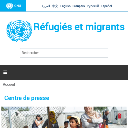
Jump to navigation
ONU
العربية
中文
English
Français
Русский
Español
Réfugiés et migrants
R
F
e
o
c
r
h
e
m
r

u
c
l
h
Accueil
a
e
Vous
r
i
êtes
r
Centre de presse
ici
e
d
e
r
e