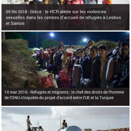
c
h
Grèce : le HCR alerte sur les violences
e
09 fév 2018 -
r
sexuelles dans les centres d'accueil de réfugiés à Lesbos
c
et Samos
h
e
La surpopulation des centres d'accueil de réfugiés et migrants sur les îles
grecques est source de violences et de harcèlement sexuel a alerté vendredi le
Haut-Commissariat des Nations Unies pour
10 mar 2016 -
Réfugiés et migrants : le chef des droits de l'homme
de l'ONU s'inquiète du projet d'accord entre l'UE et la Turquie