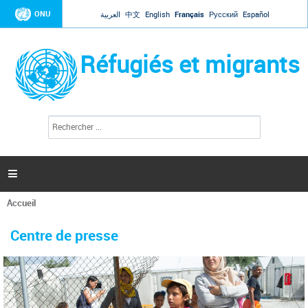
Jump to navigation
ONU
العربية
中文
English
Français
Русский
Español
Réfugiés et migrants
R
F
e
o
c
r
h
e
m
r

u
c
l
h
Accueil
a
e
Vous
r
i
êtes
r
Centre de presse
ici
e
d
e
r
e