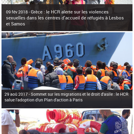
c
h
Grèce : le HCR alerte sur les violences
e
09 fév 2018 -
r
sexuelles dans les centres d'accueil de réfugiés à Lesbos
c
et Samos
h
e
La surpopulation des centres d'accueil de réfugiés et migrants sur les îles
grecques est source de violences et de harcèlement sexuel a alerté vendredi le
Haut-Commissariat des Nations Unies pour
29 aoû 2017 -
Sommet sur les migrations et le droit d'asile : le HCR
salue l'adoption d'un Plan d'action à Paris