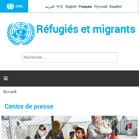
Jump to navigation
ONU
العربية
中文
English
Français
Русский
Español
Réfugiés et migrants
R
F
e
o
c
r
h
e
m
r

u
c
l
h
Accueil
a
e
Vous
r
i
êtes
r
Centre de presse
ici
e
d
e
r
e