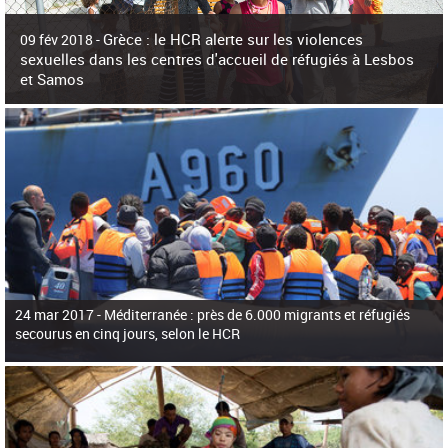
c
h
Grèce : le HCR alerte sur les violences
e
09 fév 2018 -
r
sexuelles dans les centres d'accueil de réfugiés à Lesbos
c
et Samos
h
e
La surpopulation des centres d'accueil de réfugiés et migrants sur les îles
grecques est source de violences et de harcèlement sexuel a alerté vendredi le
Haut-Commissariat des Nations Unies pour
24 mar 2017 -
Méditerranée : près de 6.000 migrants et réfugiés
secourus en cinq jours, selon le HCR