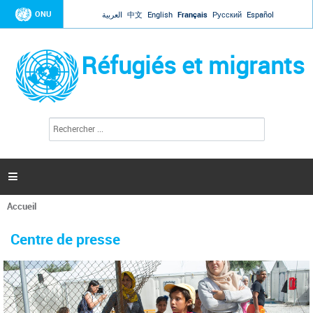
Jump to navigation
ONU
العربية
中文
English
Français
Русский
Español
Réfugiés et migrants
R
F
e
o
c
r
h
e
m
r

u
c
l
h
Accueil
a
e
Vous
r
i
êtes
r
Centre de presse
ici
e
d
e
r
e