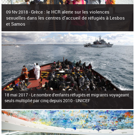
c
h
Grèce : le HCR alerte sur les violences
e
09 fév 2018 -
r
sexuelles dans les centres d'accueil de réfugiés à Lesbos
c
et Samos
h
e
La surpopulation des centres d'accueil de réfugiés et migrants sur les îles
grecques est source de violences et de harcèlement sexuel a alerté vendredi le
Haut-Commissariat des Nations Unies pour
18 mai 2017 -
Le nombre d'enfants réfugiés et migrants voyageant
seuls multiplié par cinq depuis 2010 - UNICEF