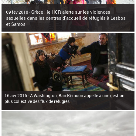
c
h
Grèce : le HCR alerte sur les violences
e
09 fév 2018 -
r
sexuelles dans les centres d'accueil de réfugiés à Lesbos
c
et Samos
h
e
La surpopulation des centres d'accueil de réfugiés et migrants sur les îles
grecques est source de violences et de harcèlement sexuel a alerté vendredi le
Haut-Commissariat des Nations Unies pour
16 avr 2016 -
A Washington, Ban Ki-moon appelle à une gestion
plus collective des flux de réfugiés