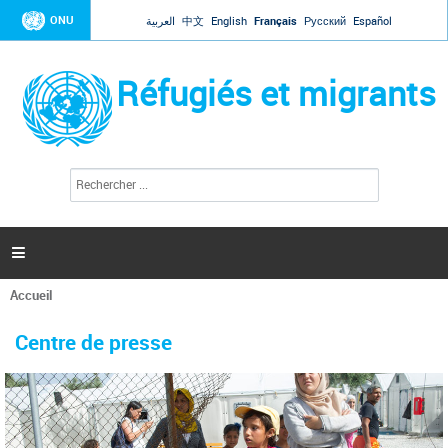
Jump to navigation
ONU
العربية
中文
English
Français
Русский
Español
Réfugiés et migrants
R
F
e
o
c
r
h
e
m
r

u
c
l
h
Accueil
a
e
Vous
r
i
êtes
r
Centre de presse
ici
e
d
e
r
e