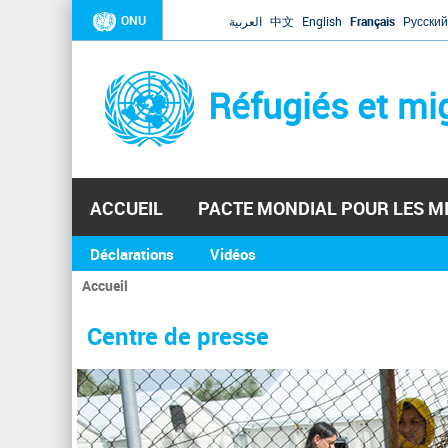
ONU
العربية
中文
English
Français
Русский
Réfugiés et mi
ACCUEIL
PACTE MONDIAL POUR LES M
Déclarations
Vidéos
Accueil
Vous
êtes
Centre de presse
ici