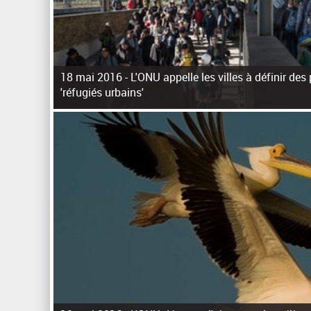
18 mai 2016 -
L'ONU appelle les villes à définir des
'réfugiés urbains'
P
a
g
e
s