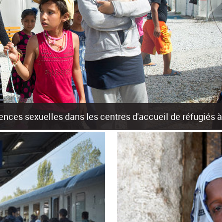
olences sexuelles dans les centres d'accueil de réfugiés
rants sur les îles grecques est source de violences et de harcèlement se