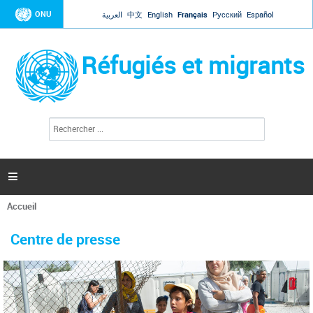
Jump to navigation
ONU
العربية
中文
English
Français
Русский
Español
Réfugiés et migrants
R
F
e
o
c
r
h
e
m
r

u
c
l
h
Accueil
a
e
Vous
r
i
êtes
r
Centre de presse
ici
e
d
e
r
e