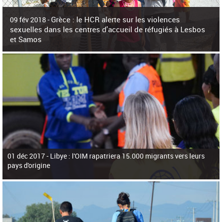
c
h
Grèce : le HCR alerte sur les violences
e
09 fév 2018 -
r
sexuelles dans les centres d'accueil de réfugiés à Lesbos
c
et Samos
h
e
La surpopulation des centres d'accueil de réfugiés et migrants sur les îles
grecques est source de violences et de harcèlement sexuel a alerté vendredi le
Haut-Commissariat des Nations Unies pour
01 déc 2017 -
Libye : l'OIM rapatriera 15.000 migrants vers leurs
pays d'origine