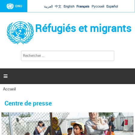
Jump to navigation
ONU
العربية
中文
English
Français
Русский
Español
Réfugiés et migrants
R
F
e
o
c
r
h
e
m
r

u
c
l
h
Accueil
a
e
Vous
r
i
êtes
r
Centre de presse
ici
e
d
e
r
e