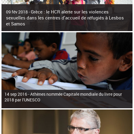
c
h
Grèce : le HCR alerte sur les violences
e
09 fév 2018 -
r
sexuelles dans les centres d'accueil de réfugiés à Lesbos
c
et Samos
h
e
La surpopulation des centres d'accueil de réfugiés et migrants sur les îles
grecques est source de violences et de harcèlement sexuel a alerté vendredi le
Haut-Commissariat des Nations Unies pour
14 sep 2016 -
Athènes nommée Capitale mondiale du livre pour
2018 par l'UNESCO