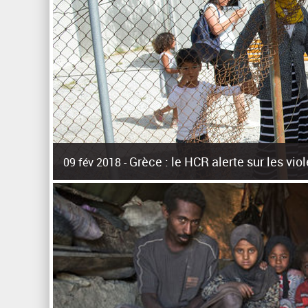
Grèce : le HCR alerte sur les vi
09 fév 2018 -
La surpopulation des centres d'accueil de réfugiés et mig
Unies pour