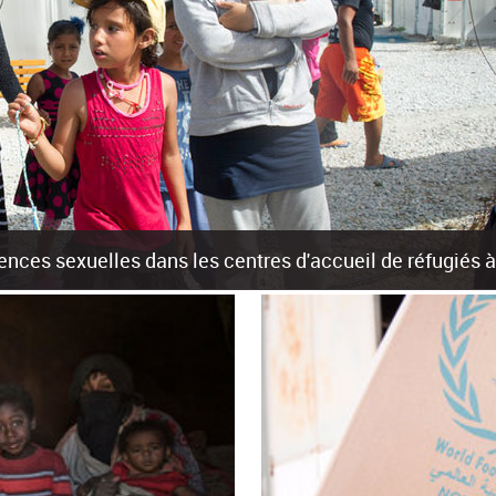
olences sexuelles dans les centres d'accueil de réfugiés
rants sur les îles grecques est source de violences et de harcèlement se