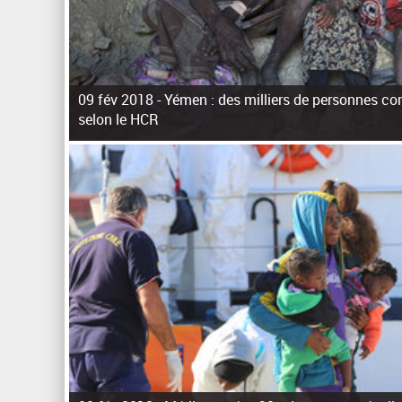
09 fév 2018 -
Yémen : des milliers de personnes cont
selon le HCR
P
a
g
e
s