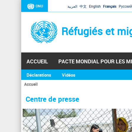
ONU
العربية
中文
English
Français
Русский
Réfugiés et mi
ACCUEIL
PACTE MONDIAL POUR LES M
Déclarations
Vidéos
Accueil
Vous
êtes
Centre de presse
ici