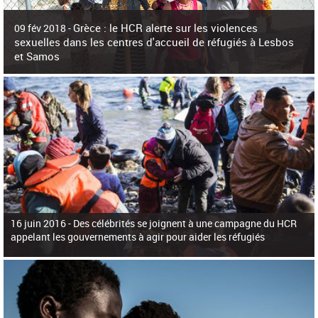
c
h
Grèce : le HCR alerte sur les violences
e
09 fév 2018 -
r
sexuelles dans les centres d'accueil de réfugiés à Lesbos
c
et Samos
h
e
La surpopulation des centres d'accueil de réfugiés et migrants sur les îles
grecques est source de violences et de harcèlement sexuel a alerté vendredi le
Haut-Commissariat des Nations Unies pour
16 juin 2016 -
Des célébrités se joignent à une campagne du HCR
appelant les gouvernements à agir pour aider les réfugiés