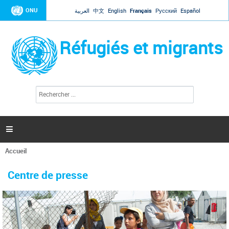
Jump to navigation
ONU
العربية
中文
English
Français
Русский
Español
Réfugiés et migrants
R
F
e
o
c
r
h
e
m
r

u
c
l
h
Accueil
a
e
Vous
r
i
êtes
r
Centre de presse
ici
e
d
e
r
e