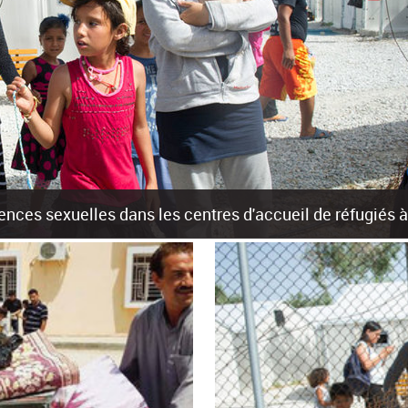
olences sexuelles dans les centres d'accueil de réfugiés
rants sur les îles grecques est source de violences et de harcèlement se