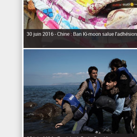
30 juin 2016 -
Chine : Ban Ki-moon salue l'adhésion
P
a
g
e
s