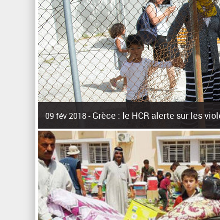
Grèce : le HCR alerte sur les vi
09 fév 2018 -
La surpopulation des centres d'accueil de réfugiés et mig
Unies pour