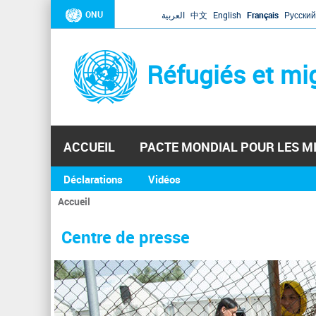
ONU
العربية
中文
English
Français
Русский
Réfugiés et mi
ACCUEIL
PACTE MONDIAL POUR LES M
Déclarations
Vidéos
Accueil
Vous
êtes
Centre de presse
ici