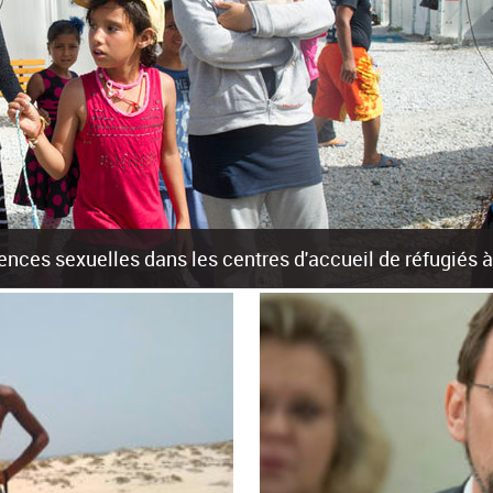
olences sexuelles dans les centres d'accueil de réfugiés
rants sur les îles grecques est source de violences et de harcèlement se