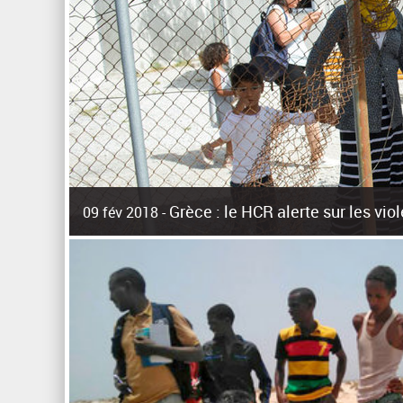
Grèce : le HCR alerte sur les vi
09 fév 2018 -
La surpopulation des centres d'accueil de réfugiés et mig
Unies pour