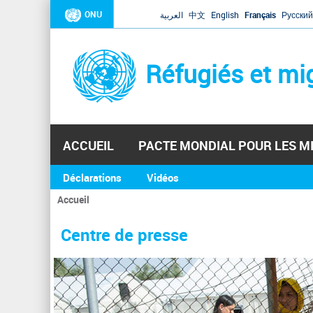
ONU
العربية
中文
English
Français
Русский
Réfugiés et mi
ACCUEIL
PACTE MONDIAL POUR LES M
Déclarations
Vidéos
Accueil
Vous
êtes
Centre de presse
ici