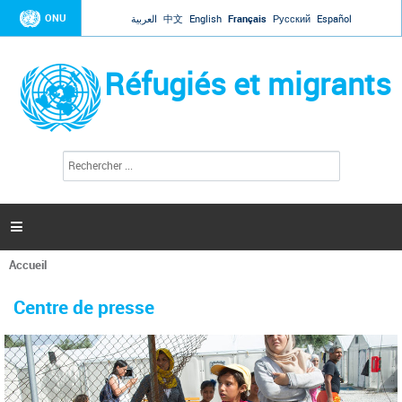
Jump to navigation
ONU
العربية
中文
English
Français
Русский
Español
Réfugiés et migrants
R
F
e
o
c
r
h
e
m
r

u
c
l
h
Accueil
a
e
Vous
r
i
êtes
r
Centre de presse
ici
e
d
e
r
e