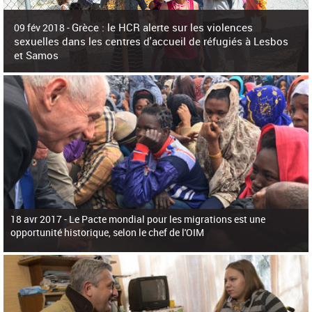
c
h
Grèce : le HCR alerte sur les violences
e
09 fév 2018 -
r
sexuelles dans les centres d'accueil de réfugiés à Lesbos
c
et Samos
h
e
La surpopulation des centres d'accueil de réfugiés et migrants sur les îles
grecques est source de violences et de harcèlement sexuel a alerté vendredi le
Haut-Commissariat des Nations Unies pour
18 avr 2017 -
Le Pacte mondial pour les migrations est une
opportunité historique, selon le chef de l'OIM