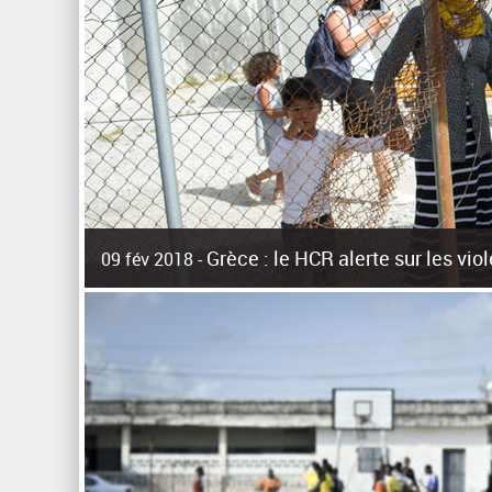
Grèce : le HCR alerte sur les vi
09 fév 2018 -
La surpopulation des centres d'accueil de réfugiés et mig
Unies pour