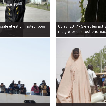
ciale et est un moteur pour
03 avr 2017 -
Syrie : les act
malgré les destructions mas