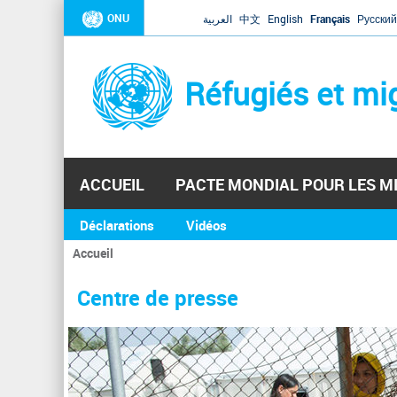
ONU
العربية
中文
English
Français
Русский
Réfugiés et mi
ACCUEIL
PACTE MONDIAL POUR LES M
Déclarations
Vidéos
Accueil
Vous
êtes
Centre de presse
ici