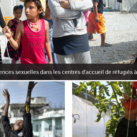
olences sexuelles dans les centres d'accueil de réfugiés
rants sur les îles grecques est source de violences et de harcèlement se