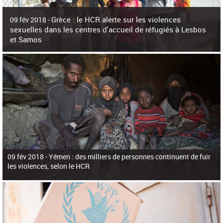
c
h
Grèce : le HCR alerte sur les violences
e
09 fév 2018 -
r
sexuelles dans les centres d'accueil de réfugiés à Lesbos
c
et Samos
h
e
La surpopulation des centres d'accueil de réfugiés et migrants sur les îles
grecques est source de violences et de harcèlement sexuel a alerté vendredi le
Haut-Commissariat des Nations Unies pour
09 fév 2018 -
Yémen : des milliers de personnes continuent de fuir
les violences, selon le HCR