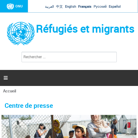
Jump to navigation
ONU
العربية
中文
English
Français
Русский
Español
Réfugiés et migrants
R
F
e
o
c
r
h
e
m
r

u
c
l
h
Accueil
a
e
Vous
r
i
êtes
r
Centre de presse
ici
e
d
e
r
e