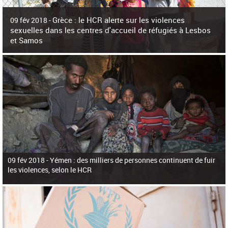
c
h
Grèce : le HCR alerte sur les violences
e
09 fév 2018 -
r
sexuelles dans les centres d'accueil de réfugiés à Lesbos
c
et Samos
h
e
La surpopulation des centres d'accueil de réfugiés et migrants sur les îles
grecques est source de violences et de harcèlement sexuel a alerté vendredi le
Haut-Commissariat des Nations Unies pour
09 fév 2018 -
Yémen : des milliers de personnes continuent de fuir
les violences, selon le HCR