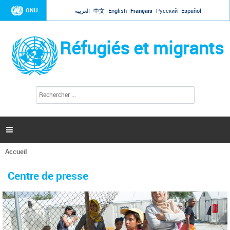
Jump to navigation
ONU
العربية
中文
English
Français
Русский
Español
Réfugiés et migrants
R
F
e
o
c
r
h
e
m
r

u
c
l
h
Accueil
a
e
Vous
r
i
êtes
r
Centre de presse
ici
e
d
e
r
e