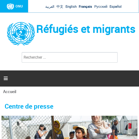
Jump to navigation
ONU
العربية
中文
English
Français
Русский
Español
Réfugiés et migrants
R
F
e
o
c
r
h
e
m
r

u
c
l
h
Accueil
a
e
Vous
r
i
êtes
r
Centre de presse
ici
e
d
e
r
e