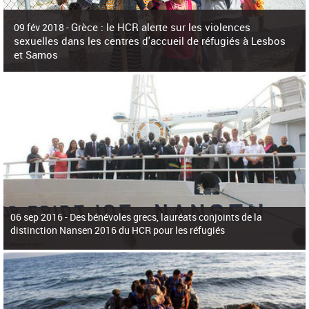
c
h
Grèce : le HCR alerte sur les violences
e
09 fév 2018 -
r
sexuelles dans les centres d'accueil de réfugiés à Lesbos
c
et Samos
h
e
La surpopulation des centres d'accueil de réfugiés et migrants sur les îles
grecques est source de violences et de harcèlement sexuel a alerté vendredi le
Haut-Commissariat des Nations Unies pour
06 sep 2016 -
Des bénévoles grecs, lauréats conjoints de la
distinction Nansen 2016 du HCR pour les réfugiés