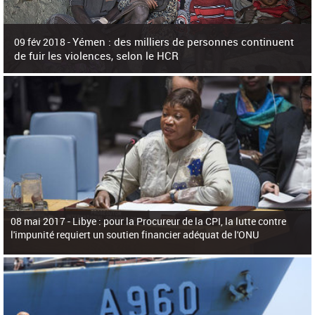
c
h
e
r
Yémen : des milliers de personnes continuent
09 fév 2018 -
c
de fuir les violences, selon le HCR
h
e
L'Agence des Nations Unies pour les réfugiés (HCR) s'est dit alarmée ce
vendredi par une recrudescence des violences qui ont laissé plus de 85.000
personnes déplacées dans t
08 mai 2017 -
Libye : pour la Procureur de la CPI, la lutte contre
l'impunité requiert un soutien financier adéquat de l'ONU