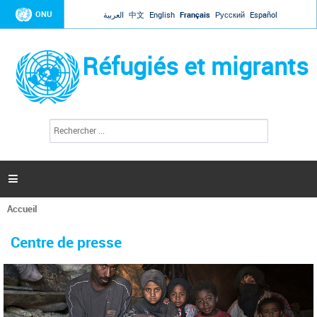
Jump to navigation
ONU
العربية
中文
English
Français
Русский
Español
Réfugiés et migrants
R
F
e
o
c
r
h
e
m
r

u
c
l
h
Accueil
a
e
Vous
r
i
êtes
r
Centre de presse
ici
e
d
e
r
e