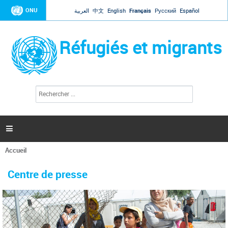
Jump to navigation
ONU
العربية
中文
English
Français
Русский
Español
Réfugiés et migrants
R
F
e
o
c
r
h
e
m
r

u
c
l
h
Accueil
a
e
Vous
r
i
êtes
r
Centre de presse
ici
e
d
e
r
e