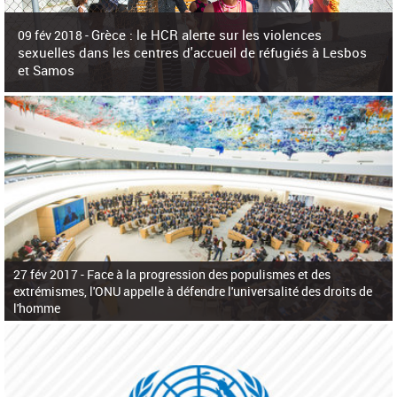
c
h
Grèce : le HCR alerte sur les violences
e
09 fév 2018 -
r
sexuelles dans les centres d'accueil de réfugiés à Lesbos
c
et Samos
h
e
La surpopulation des centres d'accueil de réfugiés et migrants sur les îles
grecques est source de violences et de harcèlement sexuel a alerté vendredi le
Haut-Commissariat des Nations Unies pour
27 fév 2017 -
Face à la progression des populismes et des
extrémismes, l'ONU appelle à défendre l'universalité des droits de
l'homme