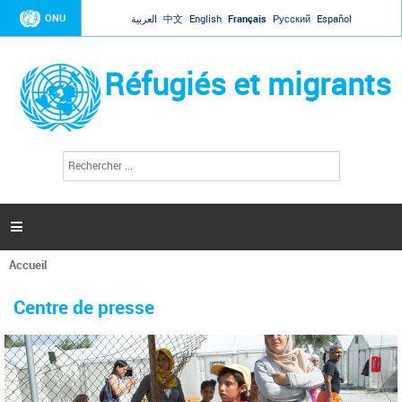
Jump to navigation
ONU
العربية
中文
English
Français
Русский
Español
Réfugiés et migrants
R
F
e
o
c
r
h
e
m
r

u
c
l
h
Accueil
a
e
Vous
r
i
êtes
r
Centre de presse
ici
e
d
e
r
e