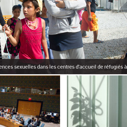
olences sexuelles dans les centres d'accueil de réfugiés
rants sur les îles grecques est source de violences et de harcèlement se