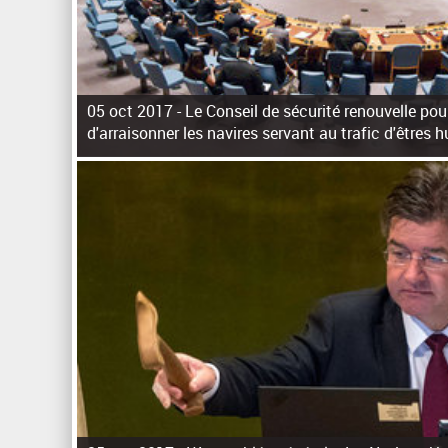
05 oct 2017 -
Le Conseil de sécurité renouvelle pou
d'arraisonner les navires servant au trafic d'êtres
P
a
g
e
s