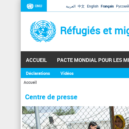
ONU
العربية
中文
English
Français
Русский
Réfugiés et mi
ACCUEIL
PACTE MONDIAL POUR LES M
Déclarations
Vidéos
Accueil
Vous
êtes
Centre de presse
ici