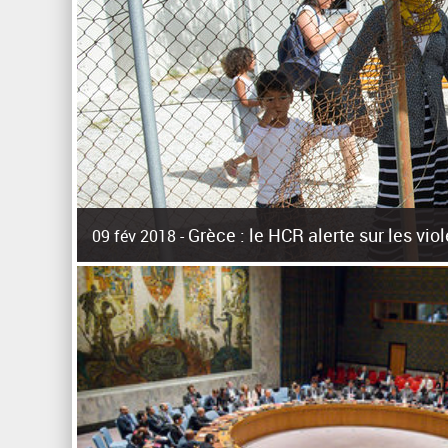
Grèce : le HCR alerte sur les vi
09 fév 2018 -
La surpopulation des centres d'accueil de réfugiés et mig
Unies pour