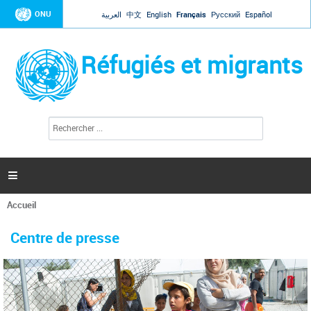
Jump to navigation
ONU
العربية
中文
English
Français
Русский
Español
Réfugiés et migrants
R
F
e
o
c
r
h
e
m
r

u
c
l
h
Accueil
a
e
Vous
r
i
êtes
r
Centre de presse
ici
e
d
e
r
e