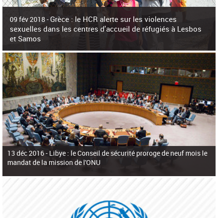
c
h
Grèce : le HCR alerte sur les violences
e
09 fév 2018 -
r
sexuelles dans les centres d'accueil de réfugiés à Lesbos
c
et Samos
h
e
La surpopulation des centres d'accueil de réfugiés et migrants sur les îles
grecques est source de violences et de harcèlement sexuel a alerté vendredi le
Haut-Commissariat des Nations Unies pour
13 déc 2016 -
Libye : le Conseil de sécurité proroge de neuf mois le
mandat de la mission de l'ONU