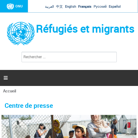
Jump to navigation
ONU
العربية
中文
English
Français
Русский
Español
Réfugiés et migrants
R
F
e
o
c
r
h
e
m
r

u
c
l
h
Accueil
a
e
Vous
r
i
êtes
r
Centre de presse
ici
e
d
e
r
e