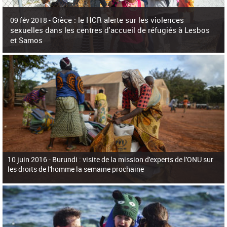
c
h
Grèce : le HCR alerte sur les violences
e
09 fév 2018 -
r
sexuelles dans les centres d'accueil de réfugiés à Lesbos
c
et Samos
h
e
La surpopulation des centres d'accueil de réfugiés et migrants sur les îles
grecques est source de violences et de harcèlement sexuel a alerté vendredi le
Haut-Commissariat des Nations Unies pour
10 juin 2016 -
Burundi : visite de la mission d'experts de l'ONU sur
les droits de l'homme la semaine prochaine