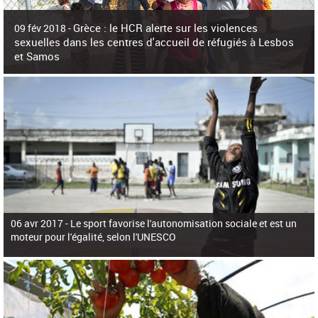
c
h
Grèce : le HCR alerte sur les violences
e
09 fév 2018 -
r
sexuelles dans les centres d'accueil de réfugiés à Lesbos
c
et Samos
h
e
La surpopulation des centres d'accueil de réfugiés et migrants sur les îles
grecques est source de violences et de harcèlement sexuel a alerté vendredi le
Haut-Commissariat des Nations Unies pour
06 avr 2017 -
Le sport favorise l'autonomisation sociale et est un
moteur pour l'égalité, selon l'UNESCO