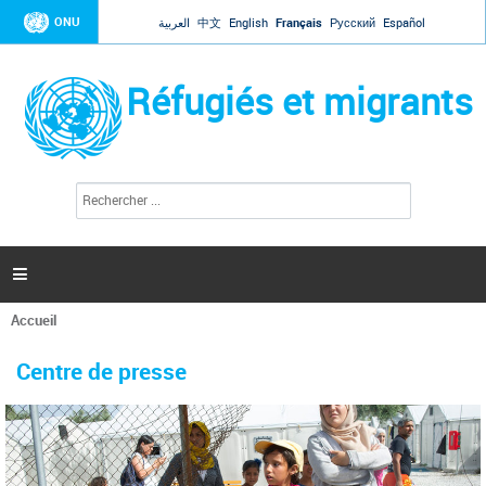
Jump to navigation
ONU
العربية
中文
English
Français
Русский
Español
Réfugiés et migrants
R
F
e
o
c
r
h
e
m
r

u
c
l
h
Accueil
a
e
Vous
r
i
êtes
r
Centre de presse
ici
e
d
e
r
e