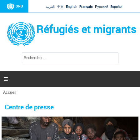
Jump to navigation
ONU
العربية
中文
English
Français
Русский
Español
Réfugiés et migrants
R
F
e
o
c
r
h
e
m
r

u
c
l
h
Accueil
a
e
Vous
r
i
êtes
r
Centre de presse
ici
e
d
e
r
e