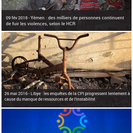
c
h
e
r
Yémen : des milliers de personnes continuent
09 fév 2018 -
c
de fuir les violences, selon le HCR
h
e
L'Agence des Nations Unies pour les réfugiés (HCR) s'est dit alarmée ce
vendredi par une recrudescence des violences qui ont laissé plus de 85.000
personnes déplacées dans t
26 mai 2016 -
Libye : les enquêtes de la CPI progressent lentement à
cause du manque de ressources et de l'instabilité