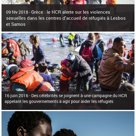
c
h
Grèce : le HCR alerte sur les violences
e
09 fév 2018 -
r
sexuelles dans les centres d'accueil de réfugiés à Lesbos
c
et Samos
h
e
La surpopulation des centres d'accueil de réfugiés et migrants sur les îles
grecques est source de violences et de harcèlement sexuel a alerté vendredi le
Haut-Commissariat des Nations Unies pour
16 juin 2016 -
Des célébrités se joignent à une campagne du HCR
appelant les gouvernements à agir pour aider les réfugiés