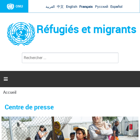
Jump to navigation
ONU
العربية
中文
English
Français
Русский
Español
Réfugiés et migrants
R
F
e
o
c
r
h
e
m
r

u
c
l
h
Accueil
a
e
Vous
r
i
êtes
r
Centre de presse
ici
e
d
e
r
e