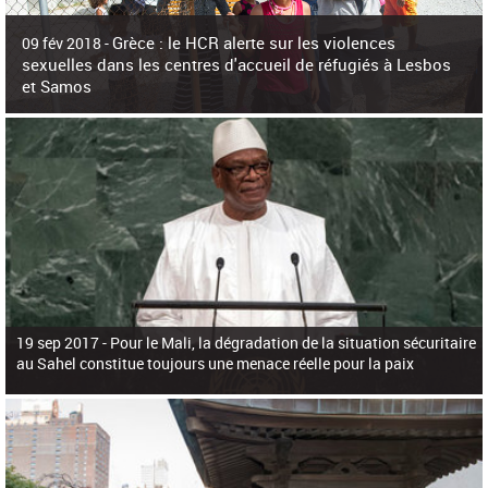
c
h
Grèce : le HCR alerte sur les violences
e
09 fév 2018 -
r
sexuelles dans les centres d'accueil de réfugiés à Lesbos
c
et Samos
h
e
La surpopulation des centres d'accueil de réfugiés et migrants sur les îles
grecques est source de violences et de harcèlement sexuel a alerté vendredi le
Haut-Commissariat des Nations Unies pour
19 sep 2017 -
Pour le Mali, la dégradation de la situation sécuritaire
au Sahel constitue toujours une menace réelle pour la paix