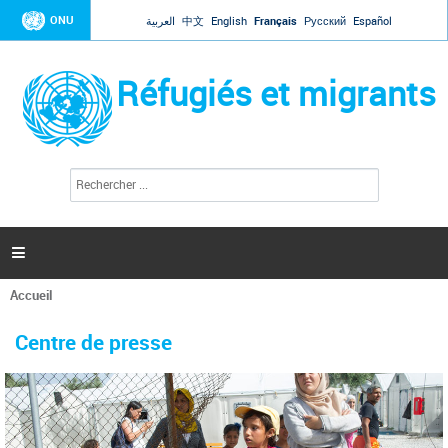
Jump to navigation
ONU
العربية
中文
English
Français
Русский
Español
Réfugiés et migrants
R
F
e
o
c
r
h
e
m
r

u
c
l
h
Accueil
a
e
Vous
r
i
êtes
r
Centre de presse
ici
e
d
e
r
e