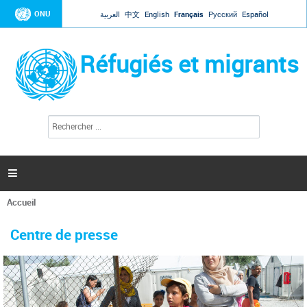
Jump to navigation
ONU
العربية
中文
English
Français
Русский
Español
Réfugiés et migrants
R
F
e
o
c
r
h
e
m
r

u
c
l
h
Accueil
a
e
Vous
r
i
êtes
r
Centre de presse
ici
e
d
e
r
e