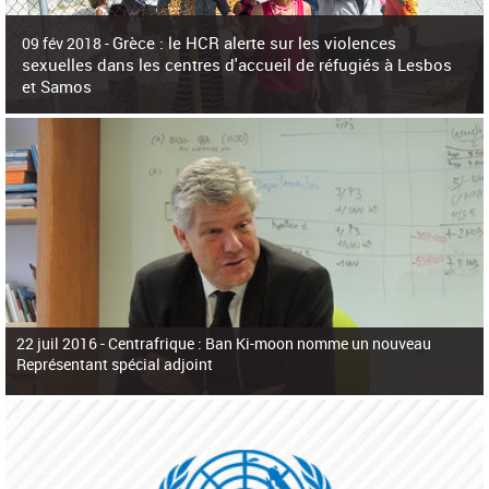
c
h
Grèce : le HCR alerte sur les violences
e
09 fév 2018 -
r
sexuelles dans les centres d'accueil de réfugiés à Lesbos
c
et Samos
h
e
La surpopulation des centres d'accueil de réfugiés et migrants sur les îles
grecques est source de violences et de harcèlement sexuel a alerté vendredi le
Haut-Commissariat des Nations Unies pour
22 juil 2016 -
Centrafrique : Ban Ki-moon nomme un nouveau
Représentant spécial adjoint