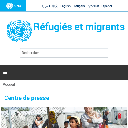
Jump to navigation
ONU
العربية
中文
English
Français
Русский
Español
Réfugiés et migrants
R
F
e
o
c
r
h
e
m
r

u
c
l
h
Accueil
a
e
Vous
r
i
êtes
r
Centre de presse
ici
e
d
e
r
e