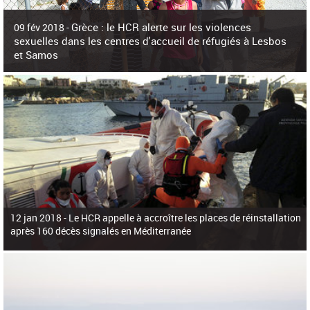
c
h
Grèce : le HCR alerte sur les violences
e
09 fév 2018 -
r
sexuelles dans les centres d'accueil de réfugiés à Lesbos
c
et Samos
h
e
La surpopulation des centres d'accueil de réfugiés et migrants sur les îles
grecques est source de violences et de harcèlement sexuel a alerté vendredi le
Haut-Commissariat des Nations Unies pour
12 jan 2018 -
Le HCR appelle à accroître les places de réinstallation
après 160 décès signalés en Méditerranée