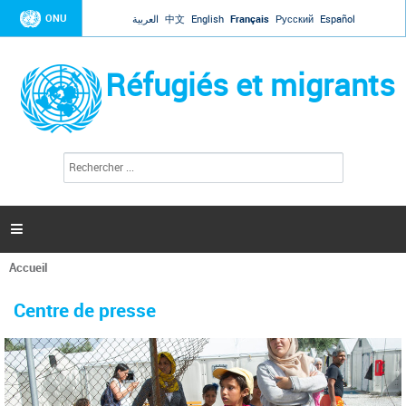
Jump to navigation
ONU
العربية
中文
English
Français
Русский
Español
Réfugiés et migrants
R
F
e
o
c
r
h
e
m
r

u
c
l
h
Accueil
a
e
Vous
r
i
êtes
r
Centre de presse
ici
e
d
e
r
e