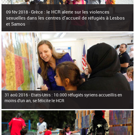
c
h
Grèce : le HCR alerte sur les violences
e
09 fév 2018 -
r
sexuelles dans les centres d'accueil de réfugiés à Lesbos
c
et Samos
h
e
La surpopulation des centres d'accueil de réfugiés et migrants sur les îles
grecques est source de violences et de harcèlement sexuel a alerté vendredi le
Haut-Commissariat des Nations Unies pour
31 aoû 2016 -
Etats-Unis : 10.000 réfugiés syriens accueillis en
moins d'un an, se félicite le HCR