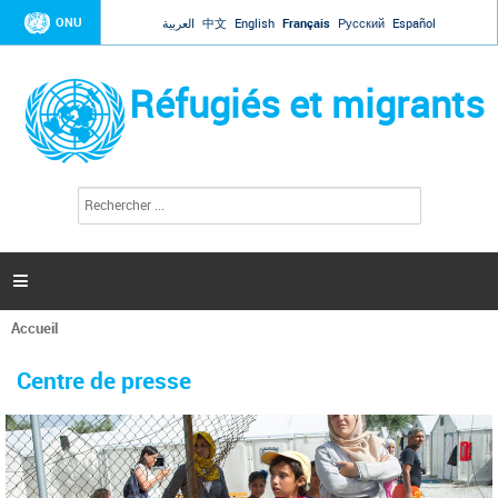
Jump to navigation
ONU
العربية
中文
English
Français
Русский
Español
Réfugiés et migrants
R
F
e
o
c
r
h
e
m
r

u
c
l
h
Accueil
a
e
Vous
r
i
êtes
r
Centre de presse
ici
e
d
e
r
e