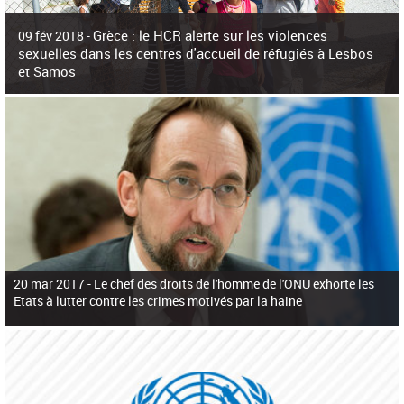
c
h
Grèce : le HCR alerte sur les violences
e
09 fév 2018 -
r
sexuelles dans les centres d'accueil de réfugiés à Lesbos
c
et Samos
h
e
La surpopulation des centres d'accueil de réfugiés et migrants sur les îles
grecques est source de violences et de harcèlement sexuel a alerté vendredi le
Haut-Commissariat des Nations Unies pour
20 mar 2017 -
Le chef des droits de l'homme de l'ONU exhorte les
Etats à lutter contre les crimes motivés par la haine