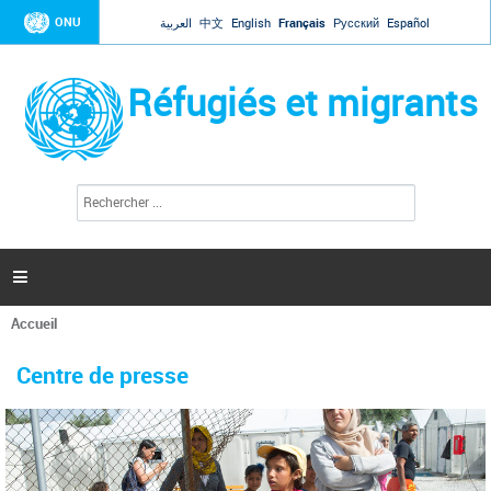
Jump to navigation
ONU
العربية
中文
English
Français
Русский
Español
Réfugiés et migrants
R
F
e
o
c
r
h
e
m
r

u
c
l
h
Accueil
a
e
Vous
r
i
êtes
r
Centre de presse
ici
e
d
e
r
e