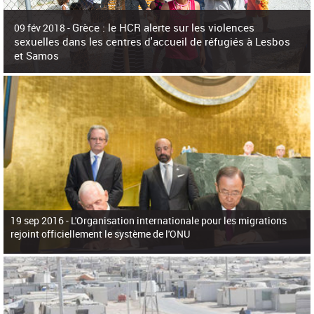
c
h
Grèce : le HCR alerte sur les violences
e
09 fév 2018 -
r
sexuelles dans les centres d'accueil de réfugiés à Lesbos
c
et Samos
h
e
La surpopulation des centres d'accueil de réfugiés et migrants sur les îles
grecques est source de violences et de harcèlement sexuel a alerté vendredi le
Haut-Commissariat des Nations Unies pour
19 sep 2016 -
L'Organisation internationale pour les migrations
rejoint officiellement le système de l'ONU