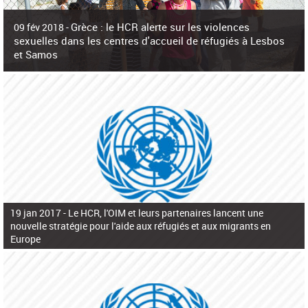
c
h
Grèce : le HCR alerte sur les violences
e
09 fév 2018 -
r
sexuelles dans les centres d'accueil de réfugiés à Lesbos
c
et Samos
h
e
La surpopulation des centres d'accueil de réfugiés et migrants sur les îles
grecques est source de violences et de harcèlement sexuel a alerté vendredi le
Haut-Commissariat des Nations Unies pour
19 jan 2017 -
Le HCR, l'OIM et leurs partenaires lancent une
nouvelle stratégie pour l'aide aux réfugiés et aux migrants en
Europe