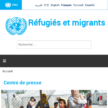
Jump to navigation
ONU
العربية
中文
English
Français
Русский
Español
Réfugiés et migrants
R
F
e
o
c
r
h
e
m
r

u
c
l
h
Accueil
a
e
Vous
r
i
êtes
r
Centre de presse
ici
e
d
e
r
e