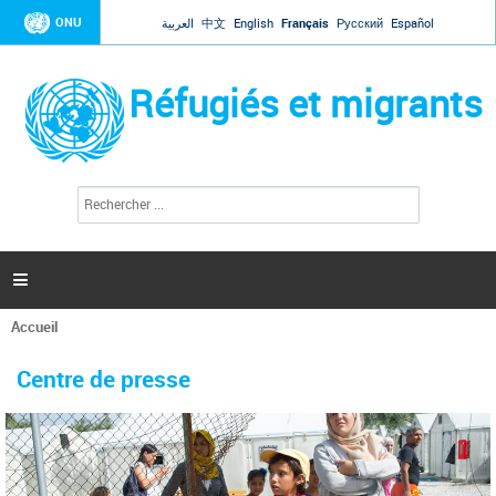
Jump to navigation
ONU
العربية
中文
English
Français
Русский
Español
Réfugiés et migrants
R
F
e
o
c
r
h
e
m
r

u
c
l
h
Accueil
a
e
Vous
r
i
êtes
r
Centre de presse
ici
e
d
e
r
e