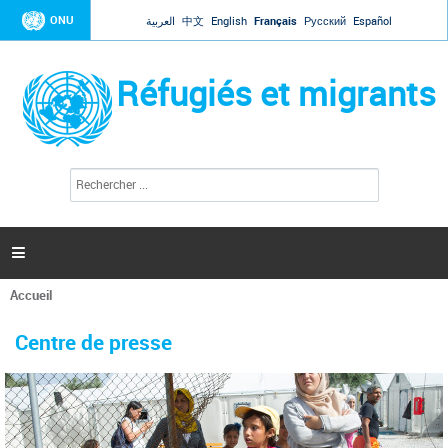
Jump to navigation
ONU
العربية
中文
English
Français
Русский
Español
Réfugiés et migrants
R
F
e
o
c
r
h
e
m
r

u
c
l
h
Accueil
a
e
Vous
r
i
êtes
r
Centre de presse
ici
e
d
e
r
e