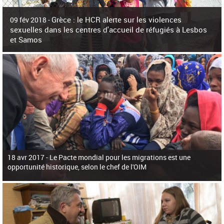
c
h
Grèce : le HCR alerte sur les violences
e
09 fév 2018 -
r
sexuelles dans les centres d'accueil de réfugiés à Lesbos
c
et Samos
h
e
La surpopulation des centres d'accueil de réfugiés et migrants sur les îles
grecques est source de violences et de harcèlement sexuel a alerté vendredi le
Haut-Commissariat des Nations Unies pour
18 avr 2017 -
Le Pacte mondial pour les migrations est une
opportunité historique, selon le chef de l'OIM