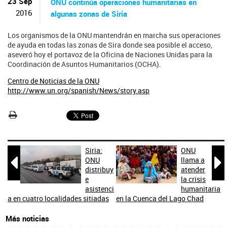
ú
23 Sep
ONU continúa operaciones humanitarias en
s
2016
algunas zonas de Siria
q
u
Los organismos de la ONU mantendrán en marcha sus operaciones
e
de ayuda en todas las zonas de Sira donde sea posible el acceso,
d
aseveró hoy el portavoz de la Oficina de Naciones Unidas para la
a
Coordinación de Asuntos Humanitarios (OCHA).
Centro de Noticias de la ONU
http://www.un.org/spanish/News/story.asp
Siria:
ONU


ONU
llama a
distribuy
atender
e
la crisis
asistenci
humanitaria
a en cuatro localidades sitiadas
en la Cuenca del Lago Chad
Más noticias