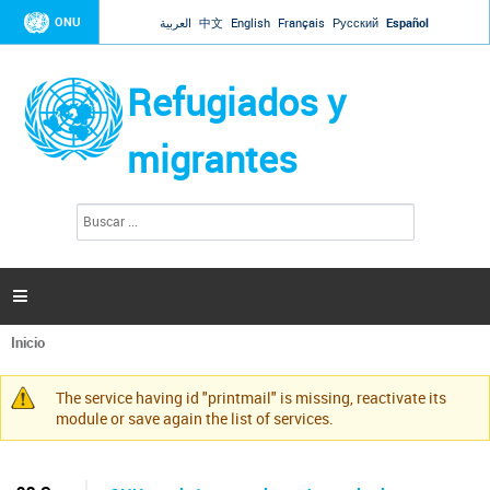
Jump to navigation
ONU
العربية
中文
English
Français
Русский
Español
Refugiados y
migrantes
B
F
u
o
s
r
c
a
m
r

u
l
Inicio
a
Se
r
encuentra
i
The service having id "printmail" is missing, reactivate its
usted
Mensaje
o
module or save again the list of services.
aquí
d
de
e
advertencia
b