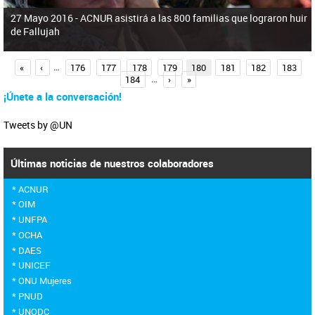
27 Mayo 2016 -
ACNUR asistirá a las 800 familias que lograron huir
de Fallujah
P
«
‹
…
176
177
178
179
180
181
182
183
184
…
›
»
á
¡Únete a la conversación!
g
i
Tweets by @UN
n
a
Últimas noticias de nuestros colaboradores
s
* ACNUR
* OIM
* UNFPA
* OCHA
* DAES
* UNICEF
* ONU Mujeres
* PNUD
* UNODC