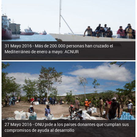
ú
pero necesita el consentimiento y la colaboración del Gobierno.
s
q
u
e
d
a
31 Mayo 2016 -
Más de 200.000 personas han cruzado el
Mediterráneo de enero a mayo: ACNUR
27 Mayo 2016 -
ONU pide a los países donantes que cumplan sus
compromisos de ayuda al desarrollo