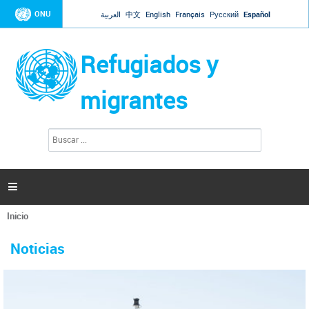
Jump to navigation
ONU
العربية
中文
English
Français
Русский
Español
Refugiados y
migrantes
B
F
u
o
s
r
c
a
m
r

u
l
Inicio
a
Se
r
La ONU responde a Guaidó que está lista para
31 Ene 2019 -
encuentra
i
Noticias
reforzar la ayuda humanitaria en Venezuela
usted
o
aquí
d
El Secretario General ha respondido a la carta enviada por el presidente de la
e
Asamblea Nacional de Venezuela solicitando a Naciones Unidas que aumente
b
la ayuda humanitaria. Guerres ha reiterado que la ONU está lista para hacerlo,