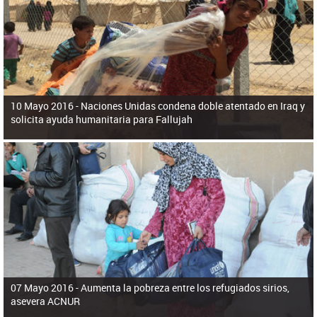
ú
pero necesita el consentimiento y la colaboración del Gobierno.
s
q
u
e
d
a
10 Mayo 2016 -
Naciones Unidas condena doble atentado en Iraq y
solicita ayuda humanitaria para Fallujah
07 Mayo 2016 -
Aumenta la pobreza entre los refugiados sirios,
asevera ACNUR