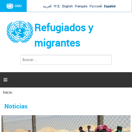
Jump to navigation
ONU
العربية
中文
English
Français
Русский
Español
Refugiados y
migrantes
B
F
u
o
s
r
c
a
m
r

u
l
Inicio
a
Se
r
La ONU responde a Guaidó que está lista para
31 Ene 2019 -
encuentra
i
Noticias
reforzar la ayuda humanitaria en Venezuela
usted
o
aquí
d
El Secretario General ha respondido a la carta enviada por el presidente de la
e
Asamblea Nacional de Venezuela solicitando a Naciones Unidas que aumente
b
la ayuda humanitaria. Guerres ha reiterado que la ONU está lista para hacerlo,