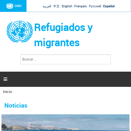
Jump to navigation
ONU
العربية
中文
English
Français
Русский
Español
Refugiados y
migrantes
B
F
u
o
s
r
c
a
m
r

u
l
Inicio
a
Se
r
La ONU responde a Guaidó que está lista para
31 Ene 2019 -
encuentra
i
Noticias
reforzar la ayuda humanitaria en Venezuela
usted
o
aquí
d
El Secretario General ha respondido a la carta enviada por el presidente de la
e
Asamblea Nacional de Venezuela solicitando a Naciones Unidas que aumente
b
la ayuda humanitaria. Guerres ha reiterado que la ONU está lista para hacerlo,