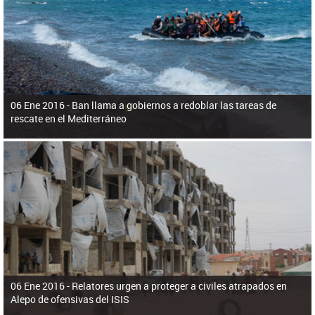
ú
pero necesita el consentimiento y la colaboración del Gobierno.
s
q
u
e
d
a
06 Ene 2016 -
Ban llama a gobiernos a redoblar las tareas de
rescate en el Mediterráneo
06 Ene 2016 -
Relatores urgen a proteger a civiles atrapados en
Alepo de ofensivas del ISIS