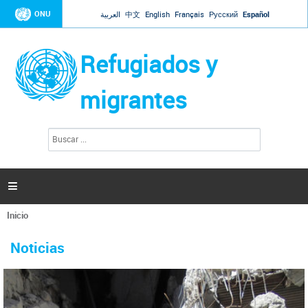
Jump to navigation
ONU
العربية
中文
English
Français
Русский
Español
Refugiados y
migrantes
B
F
u
o
s
r
c
a
m
r

u
l
Inicio
a
Se
r
La ONU responde a Guaidó que está lista para
31 Ene 2019 -
encuentra
i
Noticias
reforzar la ayuda humanitaria en Venezuela
usted
o
aquí
d
El Secretario General ha respondido a la carta enviada por el presidente de la
e
Asamblea Nacional de Venezuela solicitando a Naciones Unidas que aumente
b
la ayuda humanitaria. Guerres ha reiterado que la ONU está lista para hacerlo,