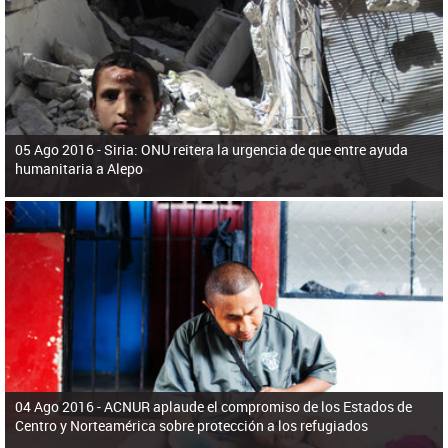
ú
pero necesita el consentimiento y la colaboración del Gobierno.
s
q
u
e
d
a
05 Ago 2016 -
Siria: ONU reitera la urgencia de que entre ayuda
humanitaria a Alepo
04 Ago 2016 -
ACNUR aplaude el compromiso de los Estados de
Centro y Norteamérica sobre protección a los refugiados