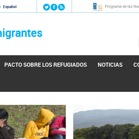
Jump to navigation
Programa de las Nac
й
Español
igrantes
PACTO SOBRE LOS REFUGIADOS
NOTICIAS
C
stá lista para reforzar la ayuda humanitaria en Venezu
por el presidente de la Asamblea Nacional de Venezuela solicitando a N
esita el consentimiento y la colaboración del Gobierno.