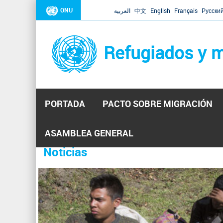
ONU
العربية
中文
English
Français
Русски
Refugiados y m
PORTADA
PACTO SOBRE MIGRACIÓN
Inicio
Se
ASAMBLEA GENERAL
encuentra
Noticias
La ONU responde a Guaidó que e
31 Ene 2019 -
usted
aquí
El Secretario General ha respondido a la carta enviada 
ha reiterado que la ONU está lista para hacerlo, pero nec