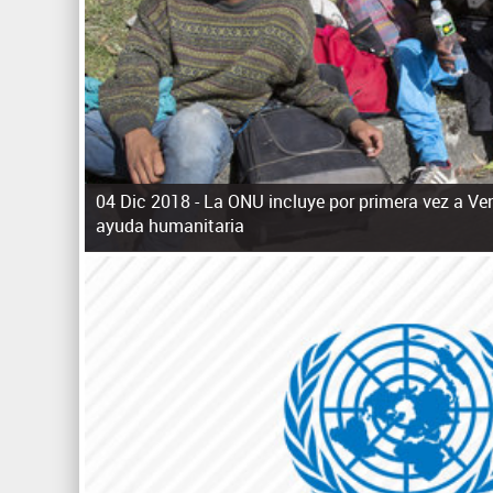
04 Dic 2018 -
La ONU incluye por primera vez a Ven
ayuda humanitaria
P
á
g
i
n
a
s