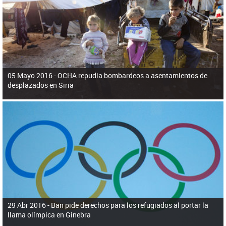
ú
pero necesita el consentimiento y la colaboración del Gobierno.
s
q
u
e
d
a
05 Mayo 2016 -
OCHA repudia bombardeos a asentamientos de
desplazados en Siria
29 Abr 2016 -
Ban pide derechos para los refugiados al portar la
llama olímpica en Ginebra