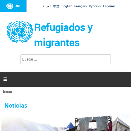
Jump to navigation
ONU
العربية
中文
English
Français
Русский
Español
Refugiados y
migrantes
B
F
u
o
s
r
c
a
m
r

u
l
Inicio
a
Se
r
La ONU responde a Guaidó que está lista para
31 Ene 2019 -
encuentra
i
Noticias
reforzar la ayuda humanitaria en Venezuela
usted
o
aquí
d
El Secretario General ha respondido a la carta enviada por el presidente de la
e
Asamblea Nacional de Venezuela solicitando a Naciones Unidas que aumente
b
la ayuda humanitaria. Guerres ha reiterado que la ONU está lista para hacerlo,