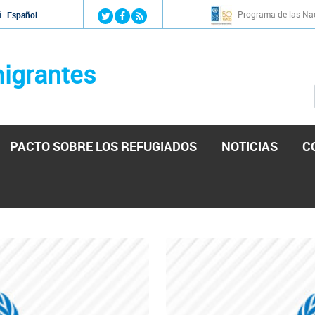
Jump to navigation
Programa de las Nac
й
Español
igrantes
PACTO SOBRE LOS REFUGIADOS
NOTICIAS
C
stá lista para reforzar la ayuda humanitaria en Venezu
por el presidente de la Asamblea Nacional de Venezuela solicitando a N
esita el consentimiento y la colaboración del Gobierno.