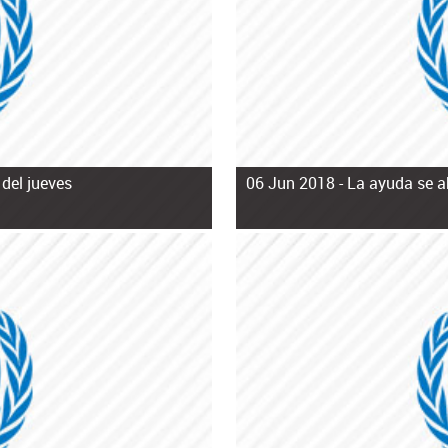
del jueves
06 Jun 2018 -
La ayuda se a