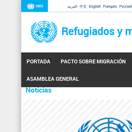
ONU
العربية
中文
English
Français
Русски
Refugiados y m
PORTADA
PACTO SOBRE MIGRACIÓN
Inicio
Se
ASAMBLEA GENERAL
encuentra
Noticias
La ONU responde a Guaidó que e
31 Ene 2019 -
usted
aquí
El Secretario General ha respondido a la carta enviada 
ha reiterado que la ONU está lista para hacerlo, pero nec