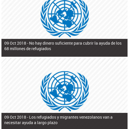
ú
pero necesita el consentimiento y la colaboración del Gobierno.
s
q
u
e
d
a
09 Oct 2018 -
No hay dinero suficiente para cubrir la ayuda de los
68 millones de refugiados
09 Oct 2018 -
Los refugiados y migrantes venezolanos van a
necesitar ayuda a largo plazo