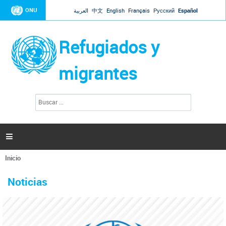
Jump to navigation
ONU
العربية
中文
English
Français
Русский
Español
Refugiados y
migrantes
B
F
u
o
s
r
c
a
m
r

u
l
Inicio
a
Se
r
La ONU responde a Guaidó que está lista para
31 Ene 2019 -
encuentra
i
Noticias
reforzar la ayuda humanitaria en Venezuela
usted
o
aquí
d
El Secretario General ha respondido a la carta enviada por el presidente de la
e
Asamblea Nacional de Venezuela solicitando a Naciones Unidas que aumente
b
la ayuda humanitaria. Guerres ha reiterado que la ONU está lista para hacerlo,