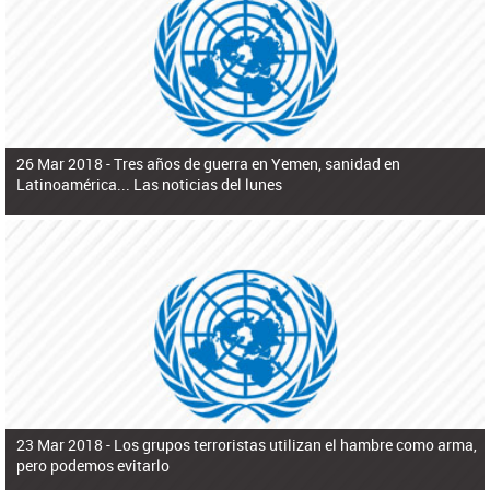
ú
pero necesita el consentimiento y la colaboración del Gobierno.
s
q
u
e
d
a
26 Mar 2018 -
Tres años de guerra en Yemen, sanidad en
Latinoamérica... Las noticias del lunes
23 Mar 2018 -
Los grupos terroristas utilizan el hambre como arma,
pero podemos evitarlo