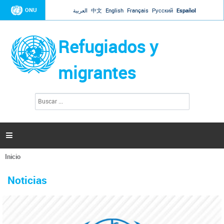
Jump to navigation
ONU
العربية
中文
English
Français
Русский
Español
Refugiados y
migrantes
B
F
u
o
s
r
c
a
m
r

u
l
Inicio
a
Se
r
La ONU responde a Guaidó que está lista para
31 Ene 2019 -
encuentra
i
Noticias
reforzar la ayuda humanitaria en Venezuela
usted
o
aquí
d
El Secretario General ha respondido a la carta enviada por el presidente de la
e
Asamblea Nacional de Venezuela solicitando a Naciones Unidas que aumente
b
la ayuda humanitaria. Guerres ha reiterado que la ONU está lista para hacerlo,