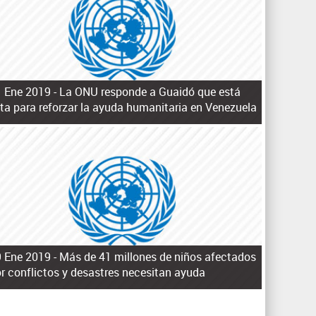
q
u
e
d
a
 Ene 2019 -
La ONU responde a Guaidó que está
sta para reforzar la ayuda humanitaria en Venezuela
 Ene 2019 -
Más de 41 millones de niños afectados
r conflictos y desastres necesitan ayuda