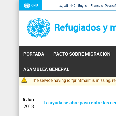
ONU
العربية
中文
English
Français
Русски
Refugiados y m
PORTADA
PACTO SOBRE MIGRACIÓN
Inicio
Se
ASAMBLEA GENERAL
encuentra
The service having id "printmail" is missing, r
usted
Mensaje
aquí
de
advertencia
6 Jun
La ayuda se abre paso entre las c
2018