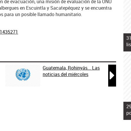
n de evacuación, una misión de evaluación de la ONU
 albergues en Escuintla y Sacatepéquez y se encuentra
os para un posible llamado humanitario.
/1435271
31
li
Guatemala, Rohinyás... Las

noticias del miércoles
29
po