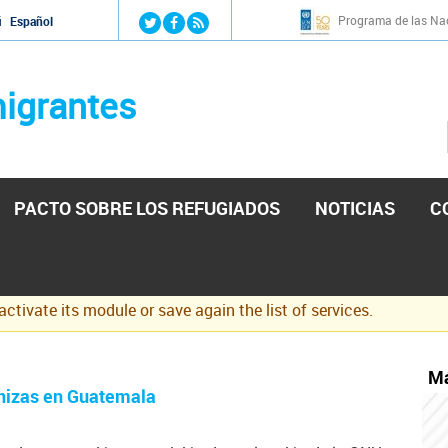
Jump to navigation
Programa de las Nac
й
Español
igrantes
PACTO SOBRE LOS REFUGIADOS
NOTICIAS
C
eactivate its module or save again the list of services.
Má
enizas en Guatemala