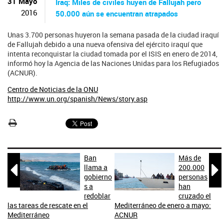
ú
31 Mayo
Iraq: Miles de civiles huyen de Fallujah pero
s
2016
50.000 aún se encuentran atrapados
q
u
Unas 3.700 personas huyeron la semana pasada de la ciudad iraquí
e
de Fallujah debido a una nueva ofensiva del ejército iraquí que
d
intenta reconquistar la ciudad tomada por el ISIS en enero de 2014,
a
informó hoy la Agencia de las Naciones Unidas para los Refugiados
(ACNUR).
Centro de Noticias de la ONU
http://www.un.org/spanish/News/story.asp
Ban
Más de


llama a
200.000
gobierno
personas
s a
han
redoblar
cruzado el
las tareas de rescate en el
Mediterráneo de enero a mayo:
Mediterráneo
ACNUR