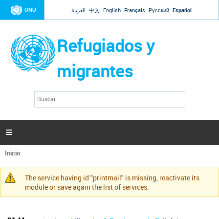
Jump to navigation
ONU
العربية
中文
English
Français
Русский
Español
Refugiados y
migrantes
B
F
u
o
s
r
c
a
m
r

u
l
Inicio
a
Se
r
encuentra
i
The service having id "printmail" is missing, reactivate its
usted
Mensaje
o
module or save again the list of services.
aquí
d
de
e
advertencia
b